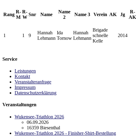
R-
R-
Name
R-
Rang
Snr
Name
Name 3
Verein
AK
Jg
M
W
2
AK
Brigade
Hannah
Ida
Hannah
1
1
9
schnelle
2014
Lehmann
Tornow
Lehmann
Kelle
Service
Leistungen
Kontakt
Veranstalteranfrage
Impressum
Datenschutzerklärung
Veranstaltungen
Wukensee-Triathlon 2026
06.09.2026
16359 Biesenthal
Wukensee-Triathlon 2026 - Finisher-Shirt-Bestellung