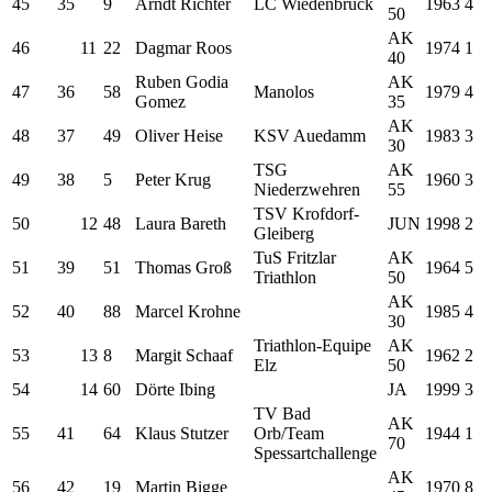
45
35
9
Arndt Richter
LC Wiedenbrück
1963
4
50
AK
46
11
22
Dagmar Roos
1974
1
40
Ruben Godia
AK
47
36
58
Manolos
1979
4
Gomez
35
AK
48
37
49
Oliver Heise
KSV Auedamm
1983
3
30
TSG
AK
49
38
5
Peter Krug
1960
3
Niederzwehren
55
TSV Krofdorf-
50
12
48
Laura Bareth
JUN
1998
2
Gleiberg
TuS Fritzlar
AK
51
39
51
Thomas Groß
1964
5
Triathlon
50
AK
52
40
88
Marcel Krohne
1985
4
30
Triathlon-Equipe
AK
53
13
8
Margit Schaaf
1962
2
Elz
50
54
14
60
Dörte Ibing
JA
1999
3
TV Bad
AK
55
41
64
Klaus Stutzer
Orb/Team
1944
1
70
Spessartchallenge
AK
56
42
19
Martin Bigge
1970
8