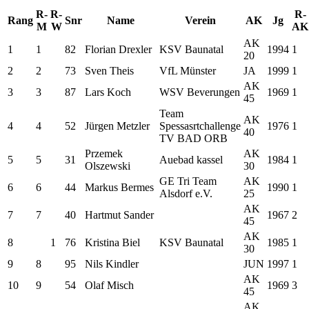
R-
R-
R-
Rang
Snr
Name
Verein
AK
Jg
M
W
AK
AK
1
1
82
Florian Drexler
KSV Baunatal
1994
1
20
2
2
73
Sven Theis
VfL Münster
JA
1999
1
AK
3
3
87
Lars Koch
WSV Beverungen
1969
1
45
Team
AK
4
4
52
Jürgen Metzler
Spessasrtchallenge
1976
1
40
TV BAD ORB
Przemek
AK
5
5
31
Auebad kassel
1984
1
Olszewski
30
GE Tri Team
AK
6
6
44
Markus Bermes
1990
1
Alsdorf e.V.
25
AK
7
7
40
Hartmut Sander
1967
2
45
AK
8
1
76
Kristina Biel
KSV Baunatal
1985
1
30
9
8
95
Nils Kindler
JUN
1997
1
AK
10
9
54
Olaf Misch
1969
3
45
AK