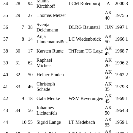
Mathis
34
28
94
LCM Rotenburg
JA
2000
3
Kirchhoff
AK
35
29
27
Thomas Melzer
1975
5
40
Svenja
36
7
38
DLRG Baunatal
JUN
1997
1
Deichmann
Anja
AK
37
8
14
LC Wiedenbrück
1966
1
Linnemannstöns
50
AK
38
30
17
Karsten Runte
TriTeam TG Lage
1968
7
45
Raphael
AK
39
31
62
1996
2
Michels
20
AK
40
32
50
Heiner Emden
1962
2
50
Christoph
AK
41
33
46
1979
3
Schade
35
AK
42
9
18
Gabi Menke
WSV Beverungen
1969
1
45
Johannes
AK
43
34
56
1964
3
Lichtenfels
50
AK
44
10
55
Sigrid Lange
LT Medebach
1959
1
55
AK