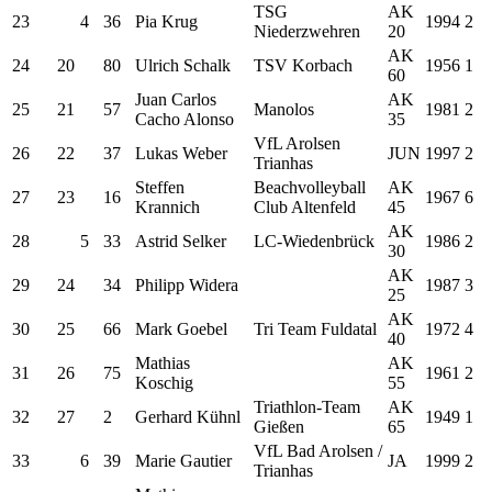
TSG
AK
23
4
36
Pia Krug
1994
2
Niederzwehren
20
AK
24
20
80
Ulrich Schalk
TSV Korbach
1956
1
60
Juan Carlos
AK
25
21
57
Manolos
1981
2
Cacho Alonso
35
VfL Arolsen
26
22
37
Lukas Weber
JUN
1997
2
Trianhas
Steffen
Beachvolleyball
AK
27
23
16
1967
6
Krannich
Club Altenfeld
45
AK
28
5
33
Astrid Selker
LC-Wiedenbrück
1986
2
30
AK
29
24
34
Philipp Widera
1987
3
25
AK
30
25
66
Mark Goebel
Tri Team Fuldatal
1972
4
40
Mathias
AK
31
26
75
1961
2
Koschig
55
Triathlon-Team
AK
32
27
2
Gerhard Kühnl
1949
1
Gießen
65
VfL Bad Arolsen /
33
6
39
Marie Gautier
JA
1999
2
Trianhas