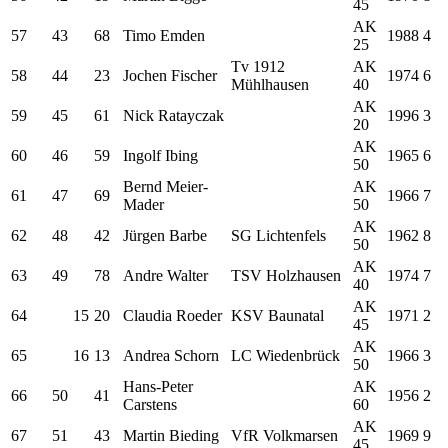
45
AK
57
43
68
Timo Emden
1988
4
25
Tv 1912
AK
58
44
23
Jochen Fischer
1974
6
Mühlhausen
40
AK
59
45
61
Nick Ratayczak
1996
3
20
AK
60
46
59
Ingolf Ibing
1965
6
50
Bernd Meier-
AK
61
47
69
1966
7
Mader
50
AK
62
48
42
Jürgen Barbe
SG Lichtenfels
1962
8
50
AK
63
49
78
Andre Walter
TSV Holzhausen
1974
7
40
AK
64
15
20
Claudia Roeder
KSV Baunatal
1971
2
45
AK
65
16
13
Andrea Schorn
LC Wiedenbrück
1966
3
50
Hans-Peter
AK
66
50
41
1956
2
Carstens
60
AK
67
51
43
Martin Bieding
VfR Volkmarsen
1969
9
45