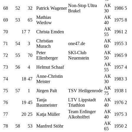
Non-Stop Ultra
AK
68
52
32
Patrick Wagener
1986
5
Brakel
30
Mathias
AK
69
53
65
1975
8
Wiedow
40
AK
70
17
7
Christa Emden
1961
2
55
Christian
AK
71
54
3
one47.de
1955
3
Murach
60
Peter
SKI-Club
AK
72
55
70
1965
9
Ellenberger
Neuenstein
50
AK
73
56
4
Helmut Schaaf
1957
4
55
Anne-Christin
AK
74
18
47
1983
3
Meister
30
AK
75
57
1
Jürgen Palt
TSV Heiligenrode
1938
1
75
Tanja
LTV Lippstadt
AK
76
19
45
1976
2
Baumeister
Triathlon
40
Team Erdinger
AK
77
20
25
Katja Müller
1975
3
Alkoholfrei
40
AK
78
58
53
Manfred Stöhr
1950
2
65