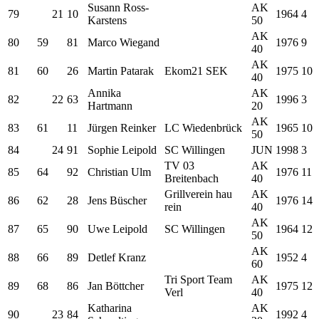
Susann Ross-
AK
79
21
10
1964
4
Karstens
50
AK
80
59
81
Marco Wiegand
1976
9
40
AK
81
60
26
Martin Patarak
Ekom21 SEK
1975
10
40
Annika
AK
82
22
63
1996
3
Hartmann
20
AK
83
61
11
Jürgen Reinker
LC Wiedenbrück
1965
10
50
84
24
91
Sophie Leipold
SC Willingen
JUN
1998
3
TV 03
AK
85
64
92
Christian Ulm
1976
11
Breitenbach
40
Grillverein hau
AK
86
62
28
Jens Büscher
1976
14
rein
40
AK
87
65
90
Uwe Leipold
SC Willingen
1964
12
50
AK
88
66
89
Detlef Kranz
1952
4
60
Tri Sport Team
AK
89
68
86
Jan Böttcher
1975
12
Verl
40
Katharina
AK
90
23
84
1992
4