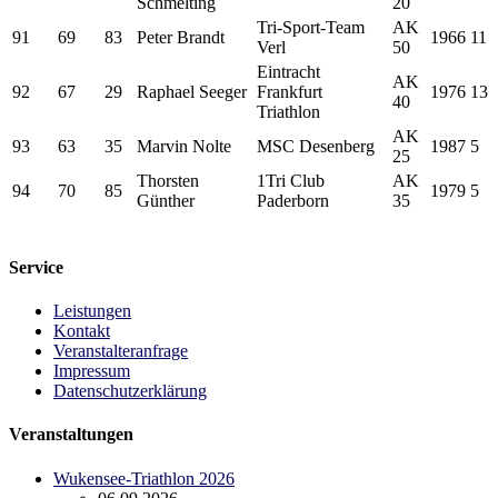
Schmelting
20
Tri-Sport-Team
AK
91
69
83
Peter Brandt
1966
11
Verl
50
Eintracht
AK
92
67
29
Raphael Seeger
Frankfurt
1976
13
40
Triathlon
AK
93
63
35
Marvin Nolte
MSC Desenberg
1987
5
25
Thorsten
1Tri Club
AK
94
70
85
1979
5
Günther
Paderborn
35
Service
Leistungen
Kontakt
Veranstalteranfrage
Impressum
Datenschutzerklärung
Veranstaltungen
Wukensee-Triathlon 2026