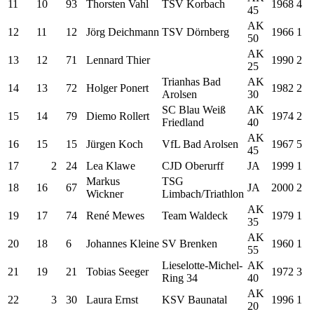
11
10
93
Thorsten Vahl
TSV Korbach
1968
4
45
AK
12
11
12
Jörg Deichmann
TSV Dörnberg
1966
1
50
AK
13
12
71
Lennard Thier
1990
2
25
Trianhas Bad
AK
14
13
72
Holger Ponert
1982
2
Arolsen
30
SC Blau Weiß
AK
15
14
79
Diemo Rollert
1974
2
Friedland
40
AK
16
15
15
Jürgen Koch
VfL Bad Arolsen
1967
5
45
17
2
24
Lea Klawe
CJD Oberurff
JA
1999
1
Markus
TSG
18
16
67
JA
2000
2
Wickner
Limbach/Triathlon
AK
19
17
74
René Mewes
Team Waldeck
1979
1
35
AK
20
18
6
Johannes Kleine
SV Brenken
1960
1
55
Lieselotte-Michel-
AK
21
19
21
Tobias Seeger
1972
3
Ring 34
40
AK
22
3
30
Laura Ernst
KSV Baunatal
1996
1
20