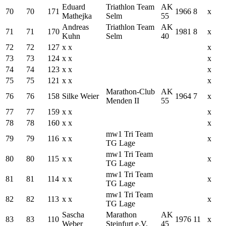
Eduard
Triathlon Team
AK
70
70
171
1966
8
x
Mathejka
Selm
55
Andreas
Triathlon Team
AK
71
71
170
1981
8
x
Kuhn
Selm
40
72
72
127
x x
x
73
73
124
x x
x
74
74
123
x x
x
75
75
121
x x
x
Marathon-Club
AK
76
76
158
Silke Weier
1964
7
x
Menden II
55
77
77
159
x x
x
78
78
160
x x
x
mw1 Tri Team
79
79
116
x x
x
TG Lage
mw1 Tri Team
80
80
115
x x
x
TG Lage
mw1 Tri Team
81
81
114
x x
x
TG Lage
mw1 Tri Team
82
82
113
x x
x
TG Lage
Sascha
Marathon
AK
83
83
110
1976
11
x
Weber
Steinfurt e.V.
45