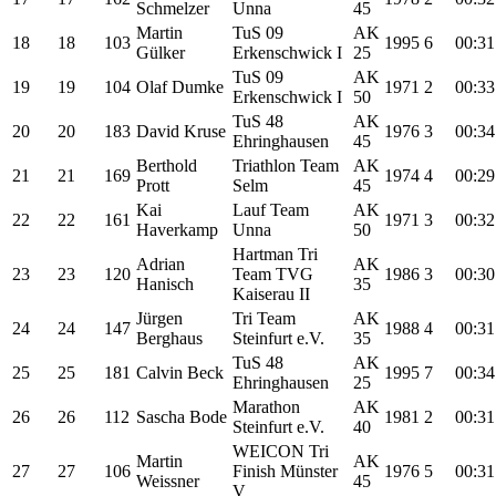
Schmelzer
Unna
45
Martin
TuS 09
AK
18
18
103
1995
6
00:31
Gülker
Erkenschwick I
25
TuS 09
AK
19
19
104
Olaf Dumke
1971
2
00:33
Erkenschwick I
50
TuS 48
AK
20
20
183
David Kruse
1976
3
00:34
Ehringhausen
45
Berthold
Triathlon Team
AK
21
21
169
1974
4
00:29
Prott
Selm
45
Kai
Lauf Team
AK
22
22
161
1971
3
00:32
Haverkamp
Unna
50
Hartman Tri
Adrian
AK
23
23
120
Team TVG
1986
3
00:30
Hanisch
35
Kaiserau II
Jürgen
Tri Team
AK
24
24
147
1988
4
00:31
Berghaus
Steinfurt e.V.
35
TuS 48
AK
25
25
181
Calvin Beck
1995
7
00:34
Ehringhausen
25
Marathon
AK
26
26
112
Sascha Bode
1981
2
00:31
Steinfurt e.V.
40
WEICON Tri
Martin
AK
27
27
106
Finish Münster
1976
5
00:31
Weissner
45
V