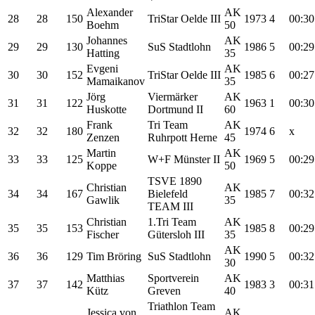
Alexander
AK
28
28
150
TriStar Oelde III
1973
4
00:30
Boehm
50
Johannes
AK
29
29
130
SuS Stadtlohn
1986
5
00:29
Hatting
35
Evgeni
AK
30
30
152
TriStar Oelde III
1985
6
00:27
Mamaikanov
35
Jörg
Viermärker
AK
31
31
122
1963
1
00:30
Huskotte
Dortmund II
60
Frank
Tri Team
AK
32
32
180
1974
6
x
Zenzen
Ruhrpott Herne
45
Martin
AK
33
33
125
W+F Münster II
1969
5
00:29
Koppe
50
TSVE 1890
Christian
AK
34
34
167
Bielefeld
1985
7
00:32
Gawlik
35
TEAM III
Christian
1.Tri Team
AK
35
35
153
1985
8
00:29
Fischer
Gütersloh III
35
AK
36
36
129
Tim Bröring
SuS Stadtlohn
1990
5
00:32
30
Matthias
Sportverein
AK
37
37
142
1983
3
00:31
Kütz
Greven
40
Triathlon Team
Jessica von
AK