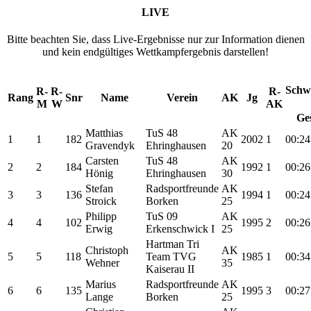
LIVE
Bitte beachten Sie, dass Live-Ergebnisse nur zur Information dienen
und kein endgültiges Wettkampfergebnis darstellen!
Schw
R-
R-
R-
Rang
Snr
Name
Verein
AK
Jg
M
W
AK
Ge
Matthias
TuS 48
AK
1
1
182
2002
1
00:24
Gravendyk
Ehringhausen
20
Carsten
TuS 48
AK
2
2
184
1992
1
00:26
Hönig
Ehringhausen
30
Stefan
Radsportfreunde
AK
3
3
136
1994
1
00:24
Stroick
Borken
25
Philipp
TuS 09
AK
4
4
102
1995
2
00:26
Erwig
Erkenschwick I
25
Hartman Tri
Christoph
AK
5
5
118
Team TVG
1985
1
00:34
Wehner
35
Kaiserau II
Marius
Radsportfreunde
AK
6
6
135
1995
3
00:27
Lange
Borken
25