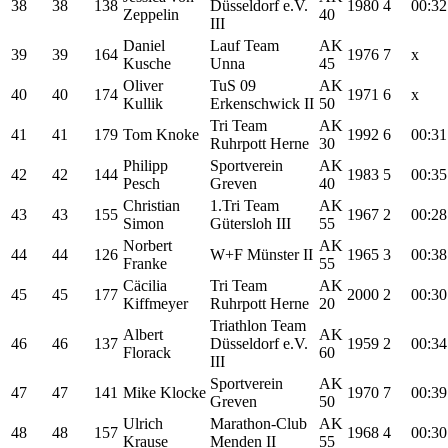
38
38
138
Düsseldorf e.V.
1980
4
00:32
Zeppelin
40
III
Daniel
Lauf Team
AK
39
39
164
1976
7
x
Kusche
Unna
45
Oliver
TuS 09
AK
40
40
174
1971
6
x
Kullik
Erkenschwick II
50
Tri Team
AK
41
41
179
Tom Knoke
1992
6
00:31
Ruhrpott Herne
30
Philipp
Sportverein
AK
42
42
144
1983
5
00:35
Pesch
Greven
40
Christian
1.Tri Team
AK
43
43
155
1967
2
00:28
Simon
Gütersloh III
55
Norbert
AK
44
44
126
W+F Münster II
1965
3
00:38
Franke
55
Cäcilia
Tri Team
AK
45
45
177
2000
2
00:30
Kiffmeyer
Ruhrpott Herne
20
Triathlon Team
Albert
AK
46
46
137
Düsseldorf e.V.
1959
2
00:34
Florack
60
III
Sportverein
AK
47
47
141
Mike Klocke
1970
7
00:39
Greven
50
Ulrich
Marathon-Club
AK
48
48
157
1968
4
00:30
Krause
Menden II
55