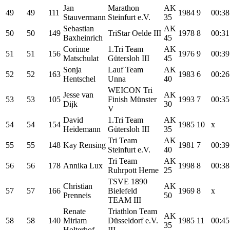
Jan
Marathon
AK
49
49
111
1984
9
00:38
Stauvermann
Steinfurt e.V.
35
Sebastian
AK
50
50
149
TriStar Oelde III
1978
8
00:31
Baxheinrich
45
Corinne
1.Tri Team
AK
51
51
156
1976
9
00:39
Matschulat
Gütersloh III
45
Sonja
Lauf Team
AK
52
52
163
1983
6
00:26
Hentschel
Unna
40
WEICON Tri
Jesse van
AK
53
53
105
Finish Münster
1993
7
00:35
Dijk
30
V
David
1.Tri Team
AK
54
54
154
1985
10
x
Heidemann
Gütersloh III
35
Tri Team
AK
55
55
148
Kay Rensing
1981
7
00:39
Steinfurt e.V.
40
Tri Team
AK
56
56
178
Annika Lux
1998
8
00:38
Ruhrpott Herne
25
TSVE 1890
Christian
AK
57
57
166
Bielefeld
1969
8
x
Prenneis
50
TEAM III
Renate
Triathlon Team
AK
58
58
140
Miriam
Düsseldorf e.V.
1985
11
00:45
35
Holterhof
III