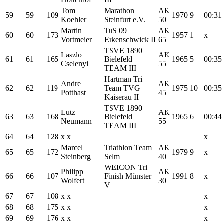
Tom
Marathon
AK
59
59
109
1970
9
00:31
Koehler
Steinfurt e.V.
50
Martin
TuS 09
AK
60
60
173
1957
1
x
Vortmeier
Erkenschwick II
65
TSVE 1890
Laszlo
AK
61
61
165
Bielefeld
1965
5
00:35
Cselenyi
55
TEAM III
Hartman Tri
Andre
AK
62
62
119
Team TVG
1975
10
00:35
Potthast
45
Kaiserau II
TSVE 1890
Lutz
AK
63
63
168
Bielefeld
1965
6
00:44
Neumann
55
TEAM III
64
64
128
x x
x
Marcel
Triathlon Team
AK
65
65
172
1979
9
x
Steinberg
Selm
40
WEICON Tri
Philipp
AK
66
66
107
Finish Münster
1991
8
x
Wolfert
30
V
67
67
108
x x
x
68
68
175
x x
x
69
69
176
x x
x