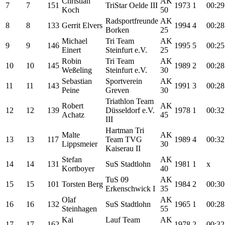
Christian
AK
7
7
151
TriStar Oelde III
1973
1
00:29
Koch
50
Radsportfreunde
AK
8
8
133
Gerrit Elvers
1994
4
00:28
Borken
25
Michael
Tri Team
AK
9
9
146
1995
5
00:25
Einert
Steinfurt e.V.
25
Robin
Tri Team
AK
10
10
145
1989
2
00:28
Weßeling
Steinfurt e.V.
30
Sebastian
Sportverein
AK
11
11
143
1991
3
00:28
Peine
Greven
30
Triathlon Team
Robert
AK
12
12
139
Düsseldorf e.V.
1978
1
00:32
Achatz
45
III
Hartman Tri
Malte
AK
13
13
117
Team TVG
1989
4
00:32
Lippsmeier
30
Kaiserau II
Stefan
AK
14
14
131
SuS Stadtlohn
1981
1
x
Kortboyer
40
TuS 09
AK
15
15
101
Torsten Berg
1984
2
00:30
Erkenschwick I
35
Olaf
AK
16
16
132
SuS Stadtlohn
1965
1
00:28
Steinhagen
55
Kai
Lauf Team
AK
17
17
162
1978
2
00:32