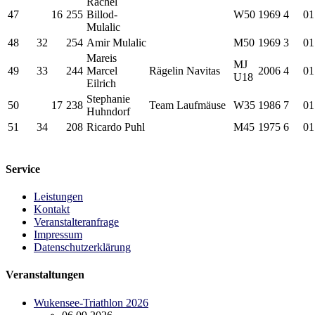
Rachel
47
16
255
Billod-
W50
1969
4
01
Mulalic
48
32
254
Amir Mulalic
M50
1969
3
01
Mareis
MJ
49
33
244
Marcel
Rägelin Navitas
2006
4
01
U18
Eilrich
Stephanie
50
17
238
Team Laufmäuse
W35
1986
7
01
Huhndorf
51
34
208
Ricardo Puhl
M45
1975
6
01
Service
Leistungen
Kontakt
Veranstalteranfrage
Impressum
Datenschutzerklärung
Veranstaltungen
Wukensee-Triathlon 2026