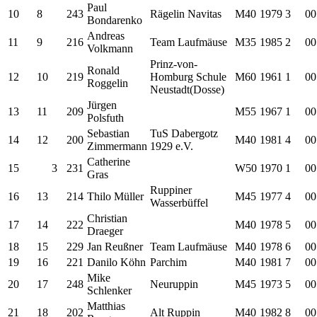
Paul
10
8
243
Rägelin Navitas
M40
1979
3
00
Bondarenko
Andreas
11
9
216
Team Laufmäuse
M35
1985
2
00
Volkmann
Prinz-von-
Ronald
12
10
219
Homburg Schule
M60
1961
1
00
Roggelin
Neustadt(Dosse)
Jürgen
13
11
209
M55
1967
1
00
Polsfuth
Sebastian
TuS Dabergotz
14
12
200
M40
1981
4
00
Zimmermann
1929 e.V.
Catherine
15
3
231
W50
1970
1
00
Gras
Ruppiner
16
13
214
Thilo Müller
M45
1977
4
00
Wasserbüffel
Christian
17
14
222
M40
1978
5
00
Draeger
18
15
229
Jan Reußner
Team Laufmäuse
M40
1978
6
00
19
16
221
Danilo Köhn
Parchim
M40
1981
7
00
Mike
20
17
248
Neuruppin
M45
1973
5
00
Schlenker
Matthias
21
18
202
Alt Ruppin
M40
1982
8
00