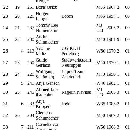
Renger
22
19
251
Boris Orlob
M55
1967
2
00
Holger
23
20
226
Loofn
M65
1957
1
00
Lange
Tommy Lee
MJ
24
21
237
2005
2
00
Ninnemann
U18
André
25
22
230
M40
1981
9
00
Schumacher
Yvonne
UG KKH
26
4
213
W50
1970
2
01
Maltz
Perleberg
Guido
Stadtwerketeam
27
23
250
M50
1970
1
01
Gerlach
Neuruppin
Wolfgang
Lupus Team
28
24
220
M70
1950
1
01
Schönberg
Zehdenick
29
5
241
Anja Gensch
W40
1982
1
01
Ahmed Jama
MJ
30
25
245
Rägelin Navitas
2005
3
01
iBrachim
U18
Anja
31
6
233
Kein
W35
1985
2
01
Köppen
Clemens
32
26
204
M50
1969
2
01
Schumacher
Cornelia von
33
7
211
W50
1968
3
01
Zezschwitz