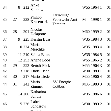
Anke
34
8
212
W55
1964
1
01
Sandow
Freiwillige
Philipp
35
27
228
Feuerwehr Amt
M
1998
1
01
Krusemark
Temnitz
Nicolas
36
28
201
M60
1959
2
01
Delaporte
37
9
225
Kerstin Buss
W35
1984
3
01
Maria
38
10
224
W35
1983
4
01
Meschke
39
11
210
Selina Baars
W35
1984
5
01
40
12
253
Ariane Boos
W55
1965
2
01
41
29
252
Bertolt Flick
M55
1964
3
01
42
13
218
Linda Tiede
W30
1989
1
01
43
30
217
Mario Tiede
M55
1966
4
01
Mario
SV Energie
44
31
242
M35
1983
3
01
Zimmer
Cottbus
Katharina
45
14
206
W35
1986
6
01
Schulz
Isabel
46
15
236
W30
1989
2
01
Schössow