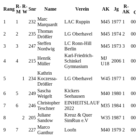
R-
R-
R-
Rang
Snr
Name
Verein
AK
Jg
M
W
AK
G
Marc
1
1
232
LAC Ruppin
M45
1977
1
00
Marquardt
Thomas
2
2
235
LG Oberhavel
M45
1974
2
00
Drößler
Steffen
LC Ronn-Hill
3
3
247
M45
1973
3
00
Nordwig
Berlin
Karl-Friedrich-
Henrik
MJ
4
4
215
Schinkel
2006
1
00
Müller
U18
Gymnasium
Kathrin
5
1
234
Koczessa-
LG Oberhavel
W45
1977
1
00
Drößler
Sascha
Kickers
6
5
249
M40
1980
1
00
Weigelt
Seehausen
Christopher
EINHEITSLAUF
7
6
246
M35
1984
1
00
Teschner
2022
Juliane
Kreuz & Quer
8
2
205
W35
1987
1
00
Sandow
SimRun e.V
Marco
9
7
227
Loofn
M40
1979
2
00
Ganthur