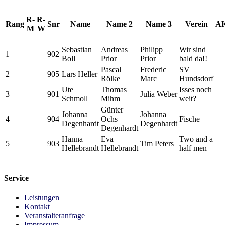
R-
R-
Rang
Snr
Name
Name 2
Name 3
Verein
A
M
W
Sebastian
Andreas
Philipp
Wir sind
1
902
Boll
Prior
Prior
bald da!!
Pascal
Frederic
SV
2
905
Lars Heller
Rölke
Marc
Hundsdorf
Ute
Thomas
Isses noch
3
901
Julia Weber
Schmoll
Mihm
weit?
Günter
Johanna
Johanna
4
904
Ochs
Fische
Degenhardt
Degenhardt
Degenhardt
Hanna
Eva
Two and a
5
903
Tim Peters
Hellebrandt
Hellebrandt
half men
Service
Leistungen
Kontakt
Veranstalteranfrage
Impressum