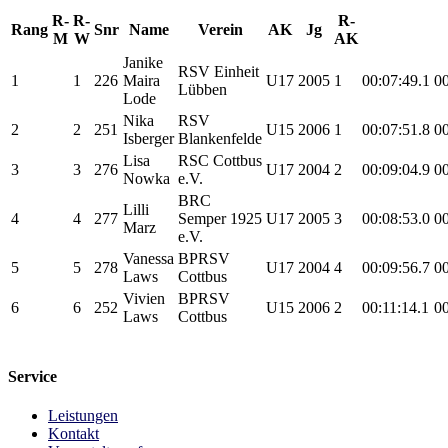
R-
R-
R-
Rang
Snr
Name
Verein
AK
Jg
M
W
AK
Janike
RSV Einheit
1
1
226
Maira
U17
2005
1
00:07:49.1
00
Lübben
Lode
Nika
RSV
2
2
251
U15
2006
1
00:07:51.8
00
Isberger
Blankenfelde
Lisa
RSC Cottbus
3
3
276
U17
2004
2
00:09:04.9
00
Nowka
e.V.
BRC
Lilli
4
4
277
Semper 1925
U17
2005
3
00:08:53.0
00
Marz
e.V.
Vanessa
BPRSV
5
5
278
U17
2004
4
00:09:56.7
00
Laws
Cottbus
Vivien
BPRSV
6
6
252
U15
2006
2
00:11:14.1
00
Laws
Cottbus
Service
Leistungen
Kontakt