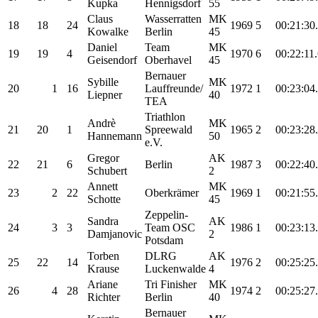
Kupka
Hennigsdorf
55
Claus
Wasserratten
MK
18
18
24
1969
5
00:21:30
Kowalke
Berlin
45
Daniel
Team
MK
19
19
4
1970
6
00:22:11
Geisendorf
Oberhavel
45
Bernauer
Sybille
MK
20
1
16
Lauffreunde/
1972
1
00:23:04
Liepner
40
TEA
Triathlon
Andrè
MK
21
20
1
Spreewald
1965
2
00:23:28
Hannemann
50
e.V.
Gregor
AK
22
21
6
Berlin
1987
3
00:22:40
Schubert
2
Annett
MK
23
2
22
Oberkrämer
1969
1
00:21:55
Schotte
45
Zeppelin-
Sandra
AK
24
3
3
Team OSC
1986
1
00:23:13
Damjanovic
2
Potsdam
Torben
DLRG
AK
25
22
14
1976
2
00:25:25
Krause
Luckenwalde
4
Ariane
Tri Finisher
MK
26
4
28
1974
2
00:25:27
Richter
Berlin
40
Bernauer