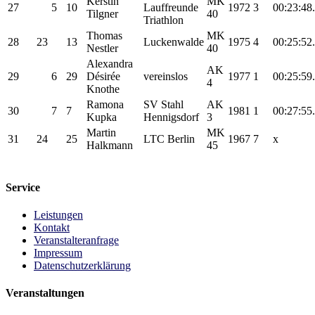
Kerstin
MK
27
5
10
Lauffreunde
1972
3
00:23:48
Tilgner
40
Triathlon
Thomas
MK
28
23
13
Luckenwalde
1975
4
00:25:52
Nestler
40
Alexandra
AK
29
6
29
Désirée
vereinslos
1977
1
00:25:59
4
Knothe
Ramona
SV Stahl
AK
30
7
7
1981
1
00:27:55
Kupka
Hennigsdorf
3
Martin
MK
31
24
25
LTC Berlin
1967
7
x
Halkmann
45
Service
Leistungen
Kontakt
Veranstalteranfrage
Impressum
Datenschutzerklärung
Veranstaltungen