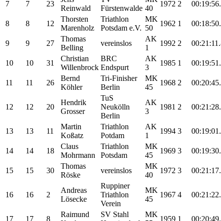
7
7
23
1972
2
00:19:56
Reinwald
Fürstenwalde
40
Thorsten
Triathlon
MK
8
8
12
1962
1
00:18:50
Marenholz
Potsdam e.V.
50
Thomas
AK
9
9
27
vereinslos
1992
2
00:21:11
Belling
1
Christian
BRC
AK
10
10
31
1985
1
00:19:51
Willenbrock
Endspurt
3
Bernd
Tri-Finisher
MK
11
11
26
1968
2
00:20:45
Köhler
Berlin
45
TuS
Hendrik
AK
12
12
20
Neukölln
1981
2
00:21:28
Grosser
3
Berlin
Martin
Triathlon
AK
13
13
11
1994
3
00:19:01
Koßatz
Potdam
1
Claus
Triathlon
MK
14
14
18
1969
3
00:19:30
Mohrmann
Potsdam
45
Thomas
MK
15
15
30
vereinslos
1972
3
00:21:17
Röske
40
Ruppiner
Andreas
MK
16
16
2
Triathlon
1967
4
00:21:22
Lösecke
45
Verein
Raimund
SV Stahl
MK
17
17
8
1959
1
00:20:49