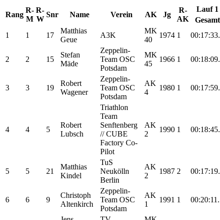
Lauf 1
R-
R-
R-
Rang
Snr
Name
Verein
AK
Jg
M
W
AK
Gesamt
Matthias
MK
1
1
17
A3K
1974
1
00:17:33
Geue
40
Zeppelin-
Stefan
MK
2
2
15
Team OSC
1966
1
00:18:09
Mäde
45
Potsdam
Zeppelin-
Robert
AK
3
3
19
Team OSC
1980
1
00:17:59
Wagener
4
Potsdam
Triathlon
Team
Robert
Senftenberg
AK
4
4
5
1990
1
00:18:45
Lubsch
// CUBE
2
Factory Co-
Pilot
TuS
Matthias
AK
5
5
21
Neukölln
1987
2
00:17:19
Kindel
2
Berlin
Zeppelin-
Christoph
AK
6
6
9
Team OSC
1991
1
00:20:11
Altenkirch
1
Potsdam
Jens
TV
MK