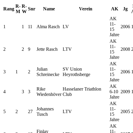
R-
R-
Rang
Snr
Name
Verein
AK
Jg
M
W
AK
11-
1
1
11
Alma Rasch
LV
2006
15
Jahre
AK
11-
2
2
9
Jette Rasch
LTV
2008
15
Jahre
AK
Julian
SV Union
11-
3
1
2
2006
Schreinecke
Heyrothsberge
15
Jahre
AK
Rike
Hasselaner Triathlon
4
3
3
6-10
2009
Wiedenhöver
Club
Jahre
AK
Johannes
11-
5
2
27
LTV
2005
Tusch
15
Jahre
AK
Finlay
11-