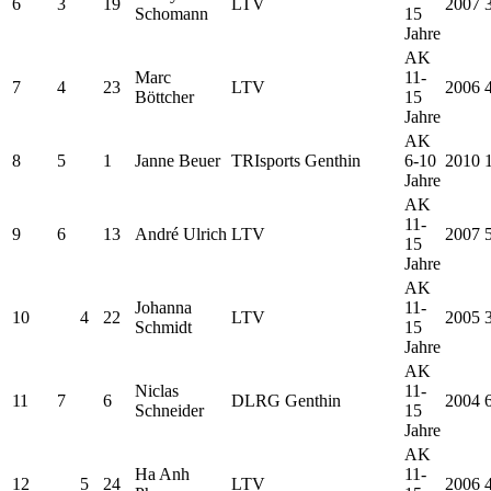
6
3
19
LTV
2007
Schomann
15
Jahre
AK
Marc
11-
7
4
23
LTV
2006
Böttcher
15
Jahre
AK
8
5
1
Janne Beuer
TRIsports Genthin
6-10
2010
Jahre
AK
11-
9
6
13
André Ulrich
LTV
2007
15
Jahre
AK
Johanna
11-
10
4
22
LTV
2005
Schmidt
15
Jahre
AK
Niclas
11-
11
7
6
DLRG Genthin
2004
Schneider
15
Jahre
AK
Ha Anh
11-
12
5
24
LTV
2006