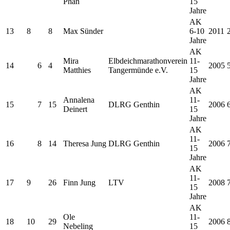
Phan
15
Jahre
AK
13
8
8
Max Sünder
6-10
2011
Jahre
AK
Mira
Elbdeichmarathonverein
11-
14
6
4
2005
Matthies
Tangermünde e.V.
15
Jahre
AK
Annalena
11-
15
7
15
DLRG Genthin
2006
Deinert
15
Jahre
AK
11-
16
8
14
Theresa Jung
DLRG Genthin
2006
15
Jahre
AK
11-
17
9
26
Finn Jung
LTV
2008
15
Jahre
AK
Ole
11-
18
10
29
2006
Nebeling
15