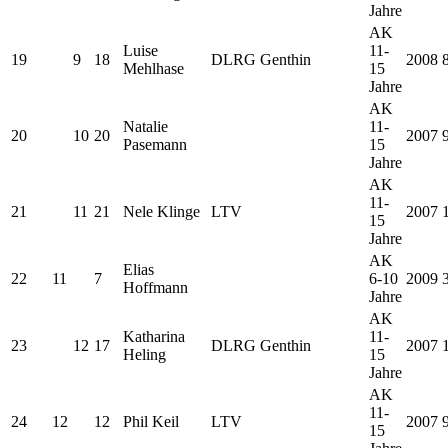
Jahre
AK
Luise
11-
19
9
18
DLRG Genthin
2008
Mehlhase
15
Jahre
AK
Natalie
11-
20
10
20
2007
Pasemann
15
Jahre
AK
11-
21
11
21
Nele Klinge
LTV
2007
15
Jahre
AK
Elias
22
11
7
6-10
2009
Hoffmann
Jahre
AK
Katharina
11-
23
12
17
DLRG Genthin
2007
Heling
15
Jahre
AK
11-
24
12
12
Phil Keil
LTV
2007
15