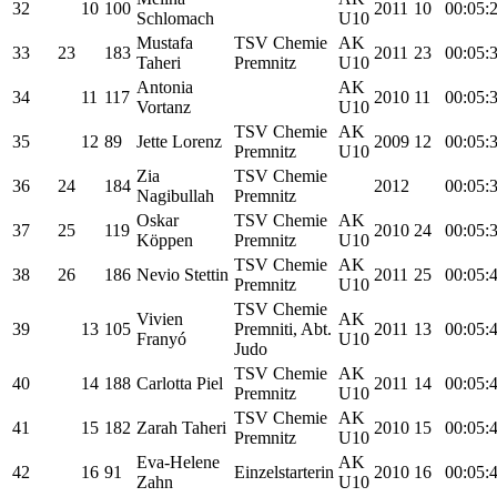
32
10
100
2011
10
00:05:
Schlomach
U10
Mustafa
TSV Chemie
AK
33
23
183
2011
23
00:05:
Taheri
Premnitz
U10
Antonia
AK
34
11
117
2010
11
00:05:
Vortanz
U10
TSV Chemie
AK
35
12
89
Jette Lorenz
2009
12
00:05:
Premnitz
U10
Zia
TSV Chemie
36
24
184
2012
00:05:
Nagibullah
Premnitz
Oskar
TSV Chemie
AK
37
25
119
2010
24
00:05:
Köppen
Premnitz
U10
TSV Chemie
AK
38
26
186
Nevio Stettin
2011
25
00:05:
Premnitz
U10
TSV Chemie
Vivien
AK
39
13
105
Premniti, Abt.
2011
13
00:05:
Franyó
U10
Judo
TSV Chemie
AK
40
14
188
Carlotta Piel
2011
14
00:05:
Premnitz
U10
TSV Chemie
AK
41
15
182
Zarah Taheri
2010
15
00:05:
Premnitz
U10
Eva-Helene
AK
42
16
91
Einzelstarterin
2010
16
00:05:
Zahn
U10