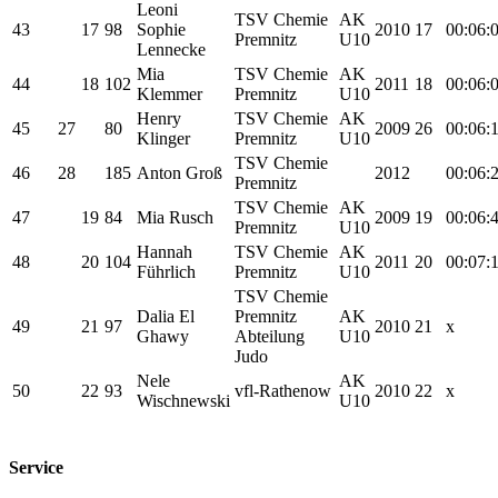
Leoni
TSV Chemie
AK
43
17
98
Sophie
2010
17
00:06:
Premnitz
U10
Lennecke
Mia
TSV Chemie
AK
44
18
102
2011
18
00:06:
Klemmer
Premnitz
U10
Henry
TSV Chemie
AK
45
27
80
2009
26
00:06:
Klinger
Premnitz
U10
TSV Chemie
46
28
185
Anton Groß
2012
00:06:
Premnitz
TSV Chemie
AK
47
19
84
Mia Rusch
2009
19
00:06:
Premnitz
U10
Hannah
TSV Chemie
AK
48
20
104
2011
20
00:07:1
Führlich
Premnitz
U10
TSV Chemie
Dalia El
Premnitz
AK
49
21
97
2010
21
x
Ghawy
Abteilung
U10
Judo
Nele
AK
50
22
93
vfl-Rathenow
2010
22
x
Wischnewski
U10
Service