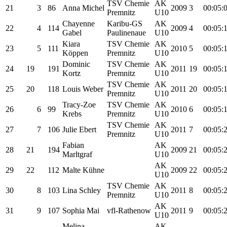
TSV Chemie
AK
21
3
86
Anna Michel
2009
3
00:05:
Premnitz
U10
Chayenne
Karibu-GS
AK
22
4
114
2009
4
00:05:
Gabel
Paulinenaue
U10
Kiara
TSV Chemie
AK
23
5
111
2010
5
00:05:
Köppen
Premnitz
U10
Dominic
TSV Chemie
AK
24
19
191
2011
19
00:05:
Kortz
Premnitz
U10
TSV Chemie
AK
25
20
118
Louis Weber
2011
20
00:05:
Premnitz
U10
Tracy-Zoe
TSV Chemie
AK
26
6
99
2010
6
00:05:
Krebs
Premnitz
U10
TSV Chemie
AK
27
7
106
Julie Ebert
2011
7
00:05:
Premnitz
U10
Fabian
AK
28
21
194
2009
21
00:05:
Marltgraf
U10
AK
29
22
112
Malte Kühne
2009
22
00:05:
U10
TSV Chemie
AK
30
8
103
Lina Schley
2011
8
00:05:
Premnitz
U10
AK
31
9
107
Sophia Mai
vfl-Rathenow
2011
9
00:05:
U10
Melina
AK