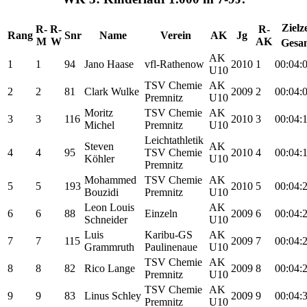
Zielze
R-
R-
R-
Rang
Snr
Name
Verein
AK
Jg
M
W
AK
Gesa
AK
1
1
94
Jano Haase
vfl-Rathenow
2010
1
00:04:
U10
TSV Chemie
AK
2
2
81
Clark Wulke
2009
2
00:04:
Premnitz
U10
Moritz
TSV Chemie
AK
3
3
116
2010
3
00:04:
Michel
Premnitz
U10
Leichtathletik
Steven
AK
4
4
95
TSV Chemie
2010
4
00:04:
Köhler
U10
Premnitz
Mohammed
TSV Chemie
AK
5
5
193
2010
5
00:04:
Bouzidi
Premnitz
U10
Leon Louis
AK
6
6
88
Einzeln
2009
6
00:04:
Schneider
U10
Luis
Karibu-GS
AK
7
7
115
2009
7
00:04:
Grammruth
Paulinenaue
U10
TSV Chemie
AK
8
8
82
Rico Lange
2009
8
00:04:
Premnitz
U10
TSV Chemie
AK
9
9
83
Linus Schley
2009
9
00:04:
Premnitz
U10