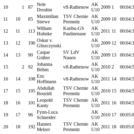
Nele
AK
10
1
87
vfl-Rathenow
2009
1
00:04:
Droshin
U10
Maximilian
TSV Chemie
AK
11
10
85
2009
10
00:04:
Strewe
Premnitz
U10
William
Karibu-GS
AK
12
11
113
2011
11
00:04:
Huhnke
Paulinenaue
U10
Oskar v.
AK
13
12
190
2009
12
00:04:
Gliszczynski
U10
Caspar
SV LdV
AK
14
13
90
2009
13
00:04:
Gräber
Nauen
U10
Johanna
AK
15
2
92
vfl-Rathenow
2010
2
00:04:
Böhm
U10
Eric
AK
16
14
108
vfl-Rathenow
2011
14
00:04:
Hoffmann
U10
Abdullah
TSV Chemie
AK
17
15
195
2010
15
00:04:
Bouzidi
Premnitz
U10
Leopold
TSV Chemie
AK
18
16
101
2011
16
00:04:
Kanty
Premnitz
U10
Fynn-Luca
AK
19
17
96
2010
17
00:05:
Schneider
U10
Hannes
TSV Chemie
AK
20
18
192
2011
18
00:05:
Melzer
Premnitz
U10