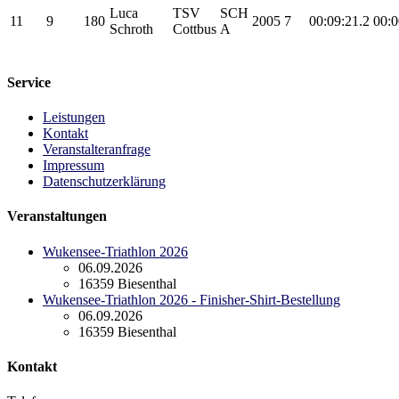
Luca
TSV
SCH
11
9
180
2005
7
00:09:21.2
00:0
Schroth
Cottbus
A
Service
Leistungen
Kontakt
Veranstalteranfrage
Impressum
Datenschutzerklärung
Veranstaltungen
Wukensee-Triathlon 2026
06.09.2026
16359 Biesenthal
Wukensee-Triathlon 2026 - Finisher-Shirt-Bestellung
06.09.2026
16359 Biesenthal
Kontakt