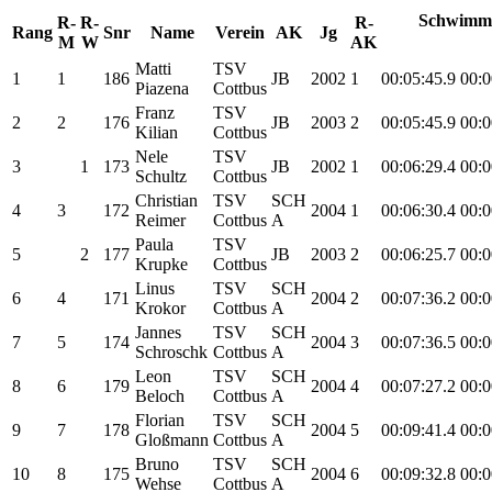
Schwimme
R-
R-
R-
Rang
Snr
Name
Verein
AK
Jg
M
W
AK
Matti
TSV
1
1
186
JB
2002
1
00:05:45.9
00:0
Piazena
Cottbus
Franz
TSV
2
2
176
JB
2003
2
00:05:45.9
00:0
Kilian
Cottbus
Nele
TSV
3
1
173
JB
2002
1
00:06:29.4
00:0
Schultz
Cottbus
Christian
TSV
SCH
4
3
172
2004
1
00:06:30.4
00:0
Reimer
Cottbus
A
Paula
TSV
5
2
177
JB
2003
2
00:06:25.7
00:0
Krupke
Cottbus
Linus
TSV
SCH
6
4
171
2004
2
00:07:36.2
00:0
Krokor
Cottbus
A
Jannes
TSV
SCH
7
5
174
2004
3
00:07:36.5
00:0
Schroschk
Cottbus
A
Leon
TSV
SCH
8
6
179
2004
4
00:07:27.2
00:0
Beloch
Cottbus
A
Florian
TSV
SCH
9
7
178
2004
5
00:09:41.4
00:0
Gloßmann
Cottbus
A
Bruno
TSV
SCH
10
8
175
2004
6
00:09:32.8
00:0
Wehse
Cottbus
A